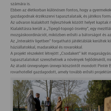
számára is.
Ebben az életkorban különösen fontos, hogy a gyermekek
gazdagodnak érzékszervi tapasztalataik, és játékos form
Az udvaron kialakított fejlesztések között helyet kaptak
Kialakításra került a „Tipegő-topogó ösvény”, egy mezítlá
mozgáskoordinációt, miközben erősíti a bátorságot és a
Az „Interaktív ligetben” forgatható játéktáblák kerültek
háziállatokkal, madarakkal és rovarokkal.
A projekt részeként létrejött „Csodakert” két magaságyá
tapasztalatokat szerezhetnek a növények fejlődéséről, mi
Az átadó ünnepségen ünnepi köszöntőt mondott Pintér Be
rovarhotellel gazdagodott, amely tovább erősíti projektü