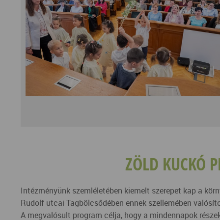
ZÖLD KUCKÓ P
Intézményünk szemléletében kiemelt szerepet kap a körny
Rudolf utcai Tagbölcsődében ennek szellemében valósíto
A megvalósult program célja, hogy a mindennapok részeké