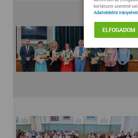
korlátozni szeretné va
Adatvédelmi irányelve
ELFOGADOM