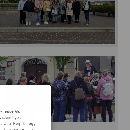
felhasználó
ak személyes
latába. Kérjük, hogy
lítások gombra, ha