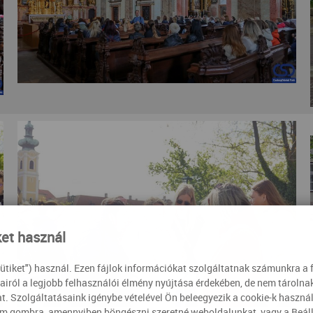
ket használ
sütiket") használ. Ezen fájlok információkat szolgáltatnak számunkra a 
airól a legjobb felhasználói élmény nyújtása érdekében, de nem tároln
t. Szolgáltatásaink igénybe vételével Ön beleegyezik a cookie-k haszná
om gombra, amennyiben böngészni szeretné weboldalunkat, vagy a Beál