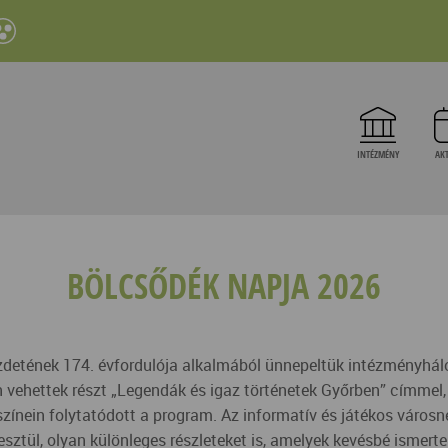
INTÉZMÉNY
AKT
BÖLCSŐDÉK NAPJA 2026
kezdetének 174. évfordulója alkalmából ünnepeltük intézményhál
 vehettek részt „Legendák és igaz történetek Győrben” címmel,
yszínein folytatódott a program. Az informatív és játékos vár
esztül, olyan különleges részleteket is, amelyek kevésbé ismer