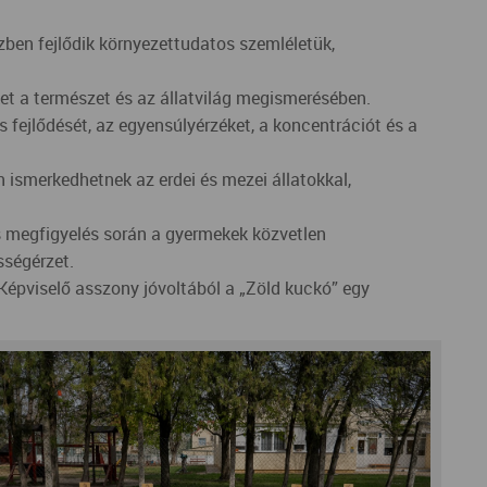
ben fejlődik környezettudatos szemléletük,
ket a természet és az állatvilág megismerésében.
 fejlődését, az egyensúlyérzéket, a koncentrációt és a
n ismerkedhetnek az erdei és mezei állatokkal,
s megfigyelés során a gyermekek közvetlen
sségérzet.
épviselő asszony jóvoltából a „Zöld kuckó” egy