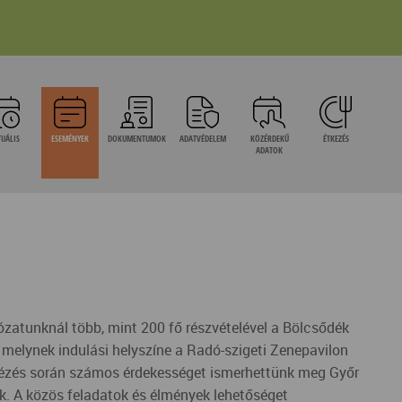
UÁLIS
ESEMÉNYEK
DOKUMENTUMOK
ADATVÉDELEM
KÖZÉRDEKŰ
ÉTKEZÉS
ADATOK
ózatunknál több, mint 200 fő részvételével a Bölcsődék
 melynek indulási helyszíne a Radó-szigeti Zenepavilon
osnézés során számos érdekességet ismerhettünk meg Győr
tek. A közös feladatok és élmények lehetőséget