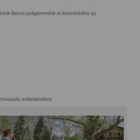
ntér Bence polgármester úr köszöntötte az
színvonalú működéséhez.