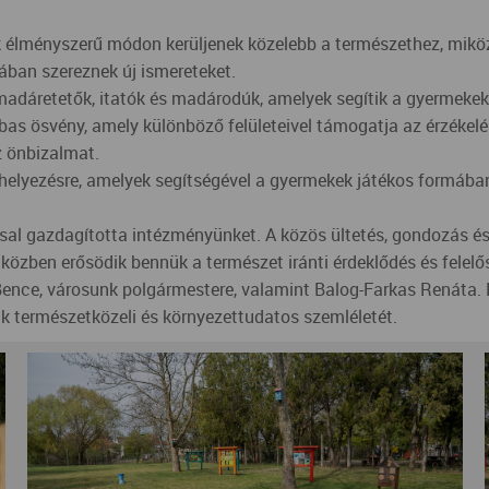
 élményszerű módon kerüljenek közelebb a természethez, miköz
ában szereznek új ismereteket.
 madáretetők, itatók és madárodúk, amelyek segítik a gyermeke
bas ösvény, amely különböző felületeivel támogatja az érzékelés
z önbizalmat.
 kihelyezésre, amelyek segítségével a gyermekek játékos formába
ssal gazdagította intézményünket. A közös ültetés, gondozás é
közben erősödik bennük a természet iránti érdeklődés és felelő
nce, városunk polgármestere, valamint Balog-Farkas Renáta. K
nk természetközeli és környezettudatos szemléletét.