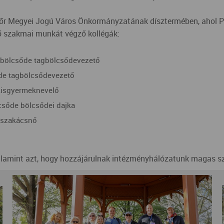
yőr Megyei Jogú Város Önkormányzatának dísztermében, ahol Pi
dő szakmai munkát végző kollégák:
agbölcsőde tagbölcsődevezető
őde tagbölcsődevezető
 kisgyermeknevelő
lcsőde bölcsődei dajka
e szakácsnő
alamint azt, hogy hozzájárulnak intézményhálózatunk magas 