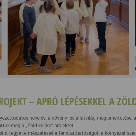
ROJEKT – APRÓ LÉPÉSEKKEL A ZÖLD
ezettudatos nevelés, a növény- és állatvilág megismertetése, a
ttuk meg a „Zöld kuckó” projektet.
nt tegye természetessé a fenntarthatóságot, a környezet szere