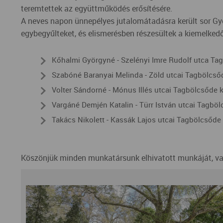
teremtettek az együttműködés erősítésére.
A neves napon ünnepélyes jutalomátadásra került sor G
egybegyűlteket, és elismerésben részesültek a kiemelke
Kőhalmi Györgyné - Szelényi Imre Rudolf utca T
Szabóné Baranyai Melinda - Zöld utcai Tagbölcs
Volter Sándorné - Mónus Illés utcai Tagbölcsőde
Vargáné Demjén Katalin - Türr István utcai Tagbö
Takács Nikolett - Kassák Lajos utcai Tagbölcsőd
Köszönjük minden munkatársunk elhivatott munkáját, v