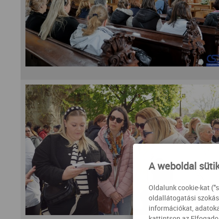
A weboldal süti
Oldalunk cookie-kat ("
oldallátogatási szokás
információkat, adatoka
kattintson az Elfogad