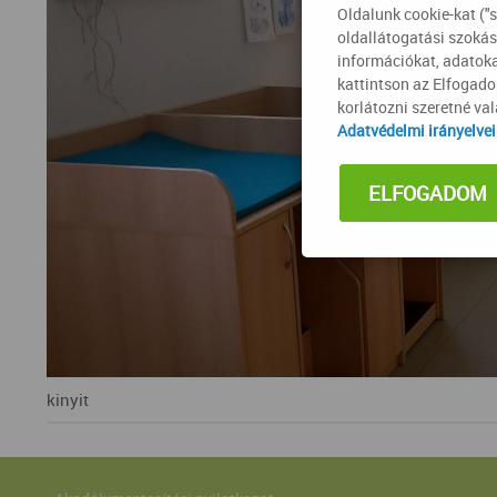
Oldalunk cookie-kat ("
oldallátogatási szokás
információkat, adatoka
kattintson az Elfogad
korlátozni szeretné va
Adatvédelmi irányelve
ELFOGADOM
kinyit