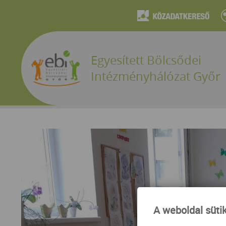
Egyesített Bölcsődei
Intézményhálózat Győr
A weboldal süti