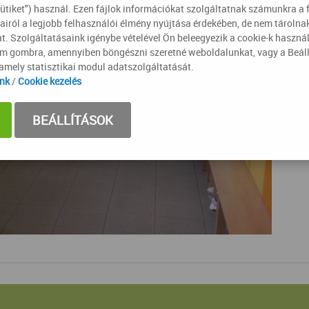
sütiket") használ. Ezen fájlok információkat szolgáltatnak számunkra a 
airól a legjobb felhasználói élmény nyújtása érdekében, de nem tároln
t. Szolgáltatásaink igénybe vételével Ön beleegyezik a cookie-k haszná
om gombra, amennyiben böngészni szeretné weboldalunkat, vagy a Beál
lamely statisztikai modul adatszolgáltatását.
ink
/
Cookie kezelés
BEÁLLÍTÁSOK