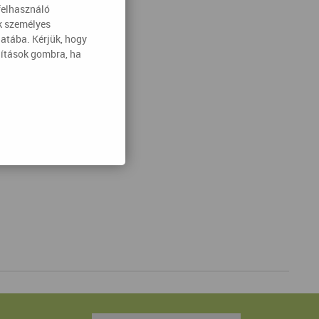
felhasználó
ak személyes
latába. Kérjük, hogy
lítások gombra, ha