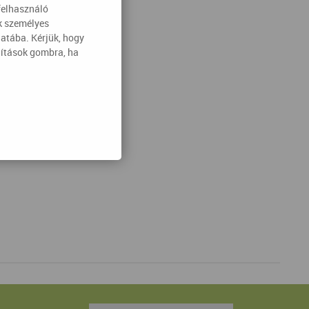
felhasználó
ak személyes
latába. Kérjük, hogy
lítások gombra, ha