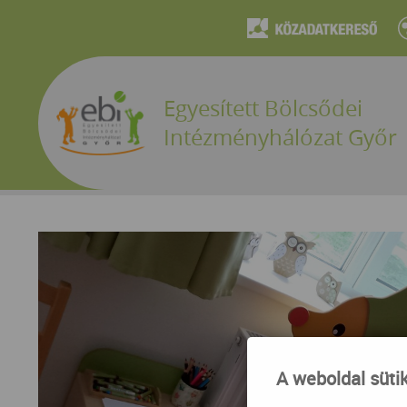
Egyesített Bölcsődei
Intézményhálózat Győr
A weboldal süti