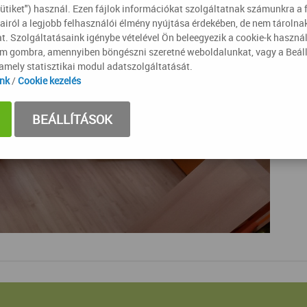
sütiket") használ. Ezen fájlok információkat szolgáltatnak számunkra a 
airól a legjobb felhasználói élmény nyújtása érdekében, de nem tároln
t. Szolgáltatásaink igénybe vételével Ön beleegyezik a cookie-k haszná
om gombra, amennyiben böngészni szeretné weboldalunkat, vagy a Beál
lamely statisztikai modul adatszolgáltatását.
ink
/
Cookie kezelés
BEÁLLÍTÁSOK