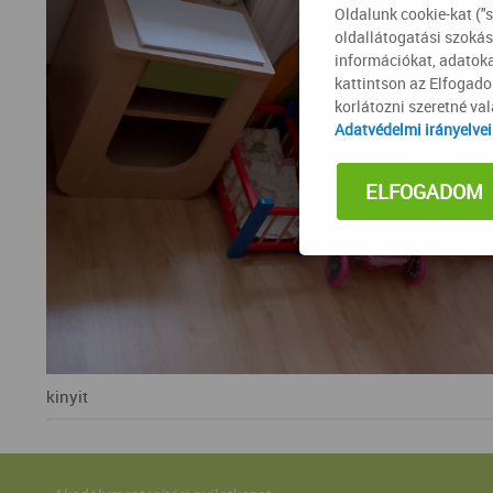
Oldalunk cookie-kat ("
oldallátogatási szokás
információkat, adatoka
kattintson az Elfogad
korlátozni szeretné va
Adatvédelmi irányelve
ELFOGADOM
kinyit